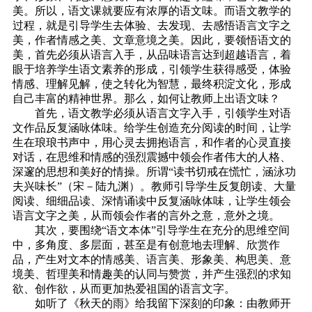
美。所以，语文课就要应有浓厚的语文味。而语文教学的
过程，就是引导学生去体验、去发现、去感悟语言文字之
美，作者情感之美、文章意境之美。因此，要领悟语文的
美，首先必须从语言入手，从品味语言达到超越语言，着
眼于培养学生语文素养的形成，引领学生获得感受，体验
情感、理解见解，使之转化为智慧，最终积淀文化，形成
自己丰富的精神世界。那么，如何让教师上出语文味？
首先，语文教学必须从语言文字入手，引领学生对语
文作品反复涵咏体味。给学生创造充分阅读的时间，让学
生在琅琅书声中，用心灵去拥抱语言，和作者的心灵直接
对话，在思维和情感的强烈震撼中领会作者伟大的人格、
深邃的思想和美好的情操。所谓“读书切戒在慌忙，涵泳功
夫兴味长”（宋－陆九渊）。教师引导学生反复朗读、大量
阅读、细细品读、深情诵读中反复涵咏体味，让学生领会
语言文字之美，从而领会作者的言外之意，意外之境。
其次，要围绕“语文本体”引导学生在充分的思维空间
中，多角度、多层面，甚至是有创意地去理解、欣赏作
品，产生对文本的情感美、语言美、形象美、构思美、意
境美、哲理美和情趣美的认同与赞赏，并产生强烈的求知
欲、创作欲，从而更加热爱祖国的语言文字。
如听了《秋天的雨》给我留下深刻的印象：由教师开