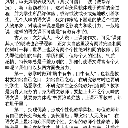
风貌，审美风貌表现为真（真实可信）、诚（诚挚深
沉）、新（新颖独特）。这种审美风貌体现于教学的全过
程，并为学生所品评体验，或深或浅或长或短地吸引着学
生。无个人味的语文课，犹如作家笔下塑造的缺乏个性的
人物形象，对读者来说总是缺乏影响力和吸引力。一般地
说，这样的语文课不可能是“有滋有味”的。
古人云：文如其人。今人说：上课如作文。可见“课如
其人”的说法也合乎逻辑，正如大自然里没有两片完全相同
的树叶一样，世界上也没有两个个性绝对相同的教师，因
为即使他们的年龄、学历相同，但每个人的性格、气质、
感情、特长等总是千差万别的，那如何使语文课富有个人
味呢？我们可以从两方面去努力。
第一、教学时做到“胸中有书，目中有人”，也就是教
材要如出自己之口，如出自己之心。在研究教材时也要研
究学生，熟悉学生，不研究学生怎么能教好他们呢？教学
是为育人服务的，身为语文教师，要想上出不乏个人味的
语文课，就要努力体现“书要滚瓜烂熟，上课不看教材，都
在肚子里”。
第二、突现优势，形成个性化教学风格。每位教师都
有自己的长处和短处，扬长避短，即突出“人无我有”，在
语文课上显出与众不同的个性。如有的教师个性豪放，慷
慨激昂，那么在教学中，就上出情来，教出意来，让学生