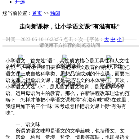
开选
您当前位置：
首页
>>
独闻
走向新课标，让小学语文课“有滋有味”
时间：2023-06-10 16:23:55
点击：
次
【字体：
大
中
小
】
请使用下方推荐的浏览器访问
小学语文，首先姓“语”，其性质的核心是工具性和人文性
24小时在线客服
谷歌浏览器
APP下载
的统一。因此，我们要正确把握语文教育的特点，不能把
语文课上成自然科学类、思想品德或别的什么课，而要把
语文课上得象语文课，就是要还语文的本体特征。其次，
寰宇浏览器
火狐浏览器
欧朋浏览器
小学语文又姓“小”，是儿童的语文教育，是儿童学习母
语、运用母语为主的教育。那么，在新课程改革理念的范
畴下，怎样才能把小学语文课教得“有滋有味”呢?在这里，
我想用如下的三个“味”来考虑怎样把语文课上得“有滋有
味”。
一、语文味
所谓的语文味即是语文的文学藴味，包括语文、文
学、形象、构思、意境、哲学、情趣等藴味，也即是语文