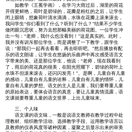
如教学《王冕学画》，在学习大雨过后，湖里的荷花
开得更鲜艳，荷叶是碧绿的，花瓣是粉红的之后，让学生
闭上眼睛，想象荷叶清水滴滴，水珠在花瓣上滚来滚去，
我问学生“你们看到了什么？听到了什么？”结果不少学生
做闭眼沉思状，努力去想那幅美丽的荷花图。一位学生冲
出一句：“老师，我什么也没看到！”这是真实的。此时，
我并没有训斥那位学生，而是调整了一下教学，跟学生
说：“那我们一起再去看看，再去听听吧。”然后播放有配
乐的语文朗读，让学生在悠扬的乐曲声中再次感受语言文
字带来的美。还是那位学生，他说：“老师，现在我看到
了，雨后的荷花真的很美，在阳光照耀下，碧绿的荷叶上
水珠不但滚来滚去，还闪闪发亮！”。是啊，儿童自有儿童
的感动，儿童自有儿童的诠释，儿童自有儿童的情怀，儿
童自有儿童的梦想。语文的主人是儿童，我们要尊重儿童
的原始表达，要体会语言的真意，要让儿童真情流露，语
文课就要尊重儿童的语文世界，上出儿童味来。
三、个人味
语文课的语文味，一般是说语文教师在教学过程中处
理教材、组织教学活动、选择教学手段、运用教学语言以
及教师的仪表风度等诸种因素，凝聚之后显示出来的审美