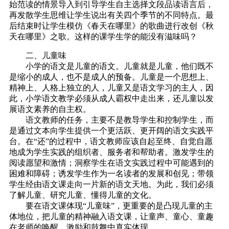
始范读的情景导入到引导学生自主选择文段品读语言后，
再发散学生思维让学生说出有关四个季节的不同特点。最
后结束时让学生模仿《春天在哪里》的歌曲进行改创《秋
天在哪里》之歌。这样的课学生学的能没有滋味吗？
二、儿童味
小学的语文是儿童的语文。儿童就是儿童，他们既不
是缩小的成人，也不是成人的预备。儿童是一个思想上、
精神上、人格上独立的人，儿童又是语文学习的主人，因
此，小学语文教学必须从成人霸权中走出来，还儿童以发
展语文素养的自主权。
语文教师的任务，主要不是教导学生和控制学生，而
是通过文本向学生提供一个更活跃、更开阔的语文实践平
台。在“还”的过程中，语文教师应该自起至终、自觉自愿
地成为学生实践的组织者、服务者和帮助者。激发学生的
阅读愿望和激情；洞察学生在语文实践过程中可能遇到的
困难和障碍；诱发学生作为一名读者的发展和创见；带领
学生经由语文课走向一片新的语文天地。为此，我们必须
了解儿童、研究儿童、懂得儿童的文化。
要在语文课体现“儿童味”，更重要的是凸现儿童的主
体地位，把儿童的精神融入语文课，让童声、童心、童趣
在老师的唤醒、激励和鼓舞中真实体现。