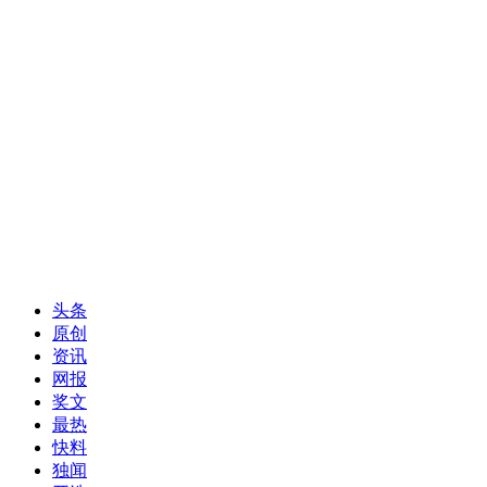
头条
原创
资讯
网报
奖文
最热
快料
独闻