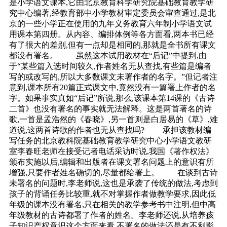
是小学语文课本,它由北京教育科学研究院基础教育教学研
究中心编著,经教育部中小学教材审定委员会审查通过,是北
京的一些小学正在使用的九年义务教育六年制小学语文试
用课本第四册。从内容、编排体例等各方面看,两本书已经
有了很大的差别,但有一点却是相同的,那就是全书所有课文
都没有署名。 虽然这本试用教材在“后记”中提到,由
于“某些篇入选时间较久,作者姓名无从查找,有些篇是编者
写的或改写的,所以大多数课文未署作者的名字。”但记者注
意到,课本所有20篇正式课文中,竟然没有一篇署上作者的名
字。如果事实真如“后记”所说,那么,该课本第14课的《古诗
二首》也没有署名的事实就无法解释。这是两首著名的诗
歌,一首是孟浩然的《春晓》,另一首则是白居易的《草》,难
道说,这两首诗歌的作者也无从查找吗? 承担该教材编
写任务的北京教科院基础教育教学研究中心小学语文教研
室李春旺老师在接受记者电话采访时说,我国《著作权法》
颁布实施以后,编辑和出版者在课文署名问题上的意识有所
增强,只要作者姓名确切的,尽量都给署上。 在谈到古诗
未署名的问题时,李老师说,这也是承袭了传统的做法,考虑到
孩子的背诵任务比较重,就不对掌握作者做教学要求,因此低
年级的课本没有署名,只在相关的教学参考书中注明,但中高
年级教材的古诗都署了作者的姓名。李老师还说,从培养孩
子知识产权意识这个方面来看,不署名的做法还是有不利影