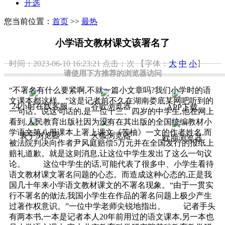
开选
您当前位置：
首页
>>
最热
小学语文教材课文该署名了
时间：2023-06-10 16:23:21
点击：
次
【字体：
大
中
小
】
请使用下方推荐的浏览器访问
“不署名有什么要紧啊,不就一篇小文章吗?我们小学时的语
文课本都这样。”这是记者前不久在湖南娄底某网吧听到的
24小时在线客服
谷歌浏览器
APP下载
一句话。说这句话的,是一位十三、四岁的中学生,他在网上
看到,人民教育出版社因为没有在其出版的全国统编教材小
学语文第八册课本上署上课文《苦柚》一文的作者姓名,而
寰宇浏览器
火狐浏览器
欧朋浏览器
被法院判决向作者尹风庭赔偿5万元并在全国发行的报纸上
赔礼道歉。就是这则消息,让这位中学生发出了这么一句议
论。 这位中学生的话,可能代表了很多中、小学生看待
语文教材课文署名问题的心态。而造成这种心态的,正是我
国几十年来小学语文教材课文的不署名现象。“由于一贯实
行不署名的做法,我国小学生在作品的署名问题上极少产生
过著作权意识。”一位中学老师尖锐地指出。 记者手头
有两本书,一本是记者本人20年前用过的语文课本,另一本也