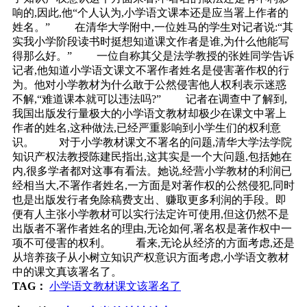
响的,因此,他“个人认为,小学语文课本还是应当署上作者的
姓名。” 在清华大学附中,一位姓马的学生对记者说:“其
实我小学阶段读书时挺想知道课文作者是谁,为什么他能写
得那么好。” 一位自称其父是法学教授的张姓同学告诉
记者,他知道小学语文课文不署作者姓名是侵害著作权的行
为。他对小学教材为什么敢于公然侵害他人权利表示迷惑
不解,“难道课本就可以违法吗?” 记者在调查中了解到,
我国出版发行量极大的小学语文教材却极少在课文中署上
作者的姓名,这种做法,已经严重影响到小学生们的权利意
识。 对于小学教材课文不署名的问题,清华大学法学院
知识产权法教授陈建民指出,这其实是一个大问题,包括她在
内,很多学者都对这事有看法。她说,经营小学教材的利润已
经相当大,不署作者姓名,一方面是对著作权的公然侵犯,同时
也是出版发行者免除稿费支出、赚取更多利润的手段。即
便有人主张小学教材可以实行法定许可使用,但这仍然不是
出版者不署作者姓名的理由,无论如何,署名权是著作权中一
项不可侵害的权利。 看来,无论从经济的方面考虑,还是
从培养孩子从小树立知识产权意识方面考虑,小学语文教材
中的课文真该署名了。
TAG：
小学语文教材课文该署名了