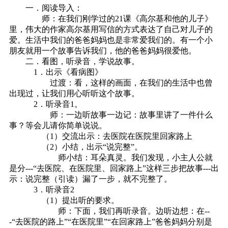
一．阅读导入：
师：在我们刚学过的21课《高尔基和他的儿子》
里，伟大的作家高尔基用写信的方式表达了自己对儿子的
爱。生活中我们的爸爸妈妈也是非常爱我们的。有一个小
朋友就用一个故事告诉我们，他的爸爸妈妈很爱他。
二．看图，听录音，学说故事。
1．出示《看病图》
过渡：看，这样的画面，在我们的生活中也曾
出现过，让我们用心听听这个故事。
2．听录音1。
师：一边听故事一边记：故事里讲了一件什么
事？等会儿请你简单说说。
（1）交流出示：去医院在医院里回家路上
（2）小结，出示“说完整”。
师小结：耳朵真灵。我们发现，小主人公就
是分---“去医院、在医院里、回家路上”这样三步把故事---出
示：说完整（引读）漏了一步，就不完整了。
3．听录音2
（1）提出听的要求。
师：下面，我们再听录音。边听边想：在--
-“去医院的路上”“在医院里”“在回家路上”爸爸妈妈分别是