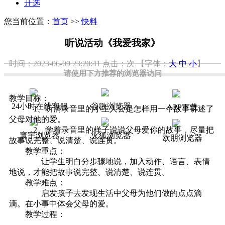
开选
您当前位置：
首页
>>
快料
听说活动《我爱我家》
时间：2023-06-09 23:20:41
点击：
次
【字体：
大
中
小
】
请使用下方推荐的浏览器访问
教学目标：
24小时在线客服
谷歌浏览器
APP下载
1、听清录音里的小主人公是怎样用一个故事讲述了
父母对他的爱。
2、学着录音里的样子说说父母爱你的故事，尽量把
寰宇浏览器
火狐浏览器
欧朋浏览器
故事说完整、说清楚、说连贯。
教学重点：
让学生明白分步骤地说，加入动作、语言、表情
地说，才能把故事说完整、说清楚、说连贯。
教学难点：
启发孩子去发现生活中父母为他们做的点点滴
滴。在小事中体会父母的爱。
教学过程：